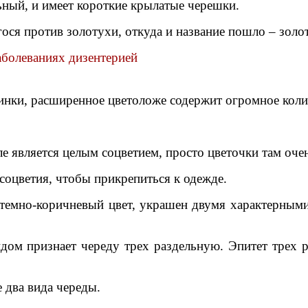
ьный, и имеет короткие крылатые черешки.
ося против золотухи, откуда и название пошло – золо
аболеваниях дизентерией
инки, расширенное цветоложе содержит огромное коли
е является целым соцветием, просто цветочки там оче
соцветия, чтобы прикрепиться к одежде.
т темно-коричневый цвет, украшен двумя характерным
м признает череду трех раздельную. Эпитет трех ра
 два вида череды.