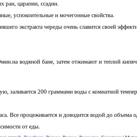
х ран, царапин, ссадин.
ные, успокоительные и мочегонные свойства.
стевшего экстракта череды очень славится своей эффе
0мин.на водяной бане, затем отжимают и теплой кипя
ую, заливается 200 граммами воды с комнатной темпе
аса. Все процеживается и доводится водой до объема о
исимости от еды.