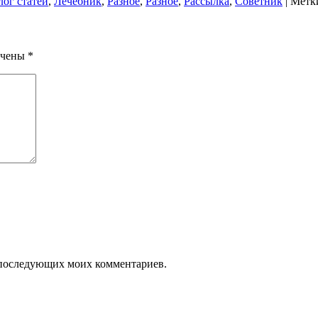
лог статей
,
Лечебник
,
Разное
,
Разное
,
Рассылка
,
Советник
|
Метк
ечены
*
ля последующих моих комментариев.