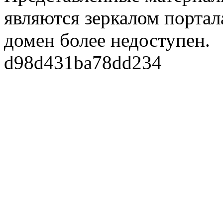
являются зеркалом портала
домен более недоступен.
d98d431ba78dd234