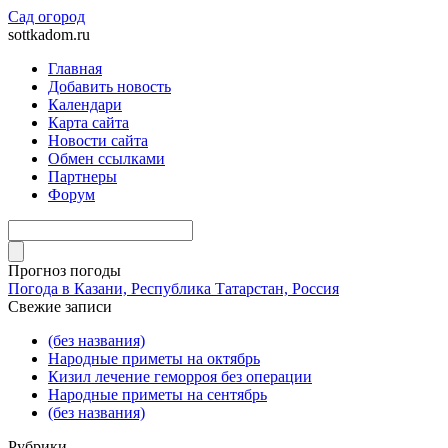
Сад огород
sottkadom.ru
Главная
Добавить новость
Календари
Карта сайта
Новости сайта
Обмен ссылками
Партнеры
Форум
Прогноз погоды
Погода в Казани, Республика Татарстан, Россия
Свежие записи
(без названия)
Народные приметы на октябрь
Кизил лечение геморроя без операции
Народные приметы на сентябрь
(без названия)
Рубрики