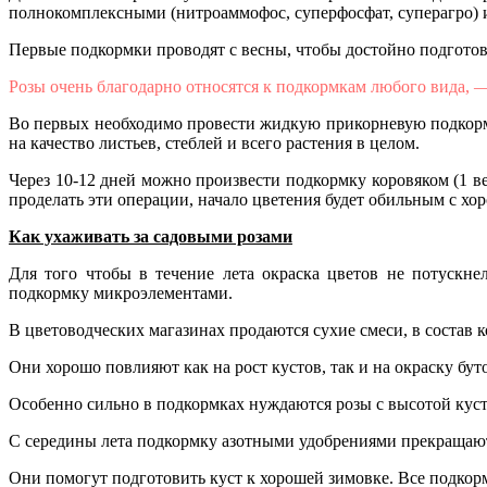
полнокомплексными (нитроаммофос, суперфосфат, суперагро) 
Первые подкормки проводят с весны, чтобы достойно подготови
Розы очень благодарно относятся к подкормкам любого вида, —
Во первых необходимо провести жидкую прикорневую подкормк
на качество листьев, стеблей и всего растения в целом.
Через 10-12 дней можно произвести подкормку коровяком (1 ве
проделать эти операции, начало цветения будет обильным с х
Как ухаживать за садовыми розами
Для того чтобы в течение лета окраска цветов не потускн
подкормку микроэлементами.
В цветоводческих магазинах продаются сухие смеси, в состав к
Они хорошо повлияют как на рост кустов, так и на окраску бут
Особенно сильно в подкормках нуждаются розы с высотой куста
С середины лета подкормку азотными удобрениями прекращаю
Они помогут подготовить куст к хорошей зимовке. Все подко