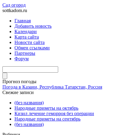
Сад огород
sottkadom.ru
Главная
Добавить новость
Календари
Карта сайта
Новости сайта
Обмен ссылками
Партнеры
Форум
Прогноз погоды
Погода в Казани, Республика Татарстан, Россия
Свежие записи
(без названия)
Народные приметы на октябрь
Кизил лечение геморроя без операции
Народные приметы на сентябрь
(без названия)
Рубрики