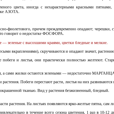
еленого цвета, иногда с нехарактерными красными пятнами,
атке АЗОТА.
расно-фиолетового, причем преждевременно опадают; черешки, ст
это говорит о недостатке ФОСФОРА.
 — зеленые с высохшими краями, цветки бледные и мелкие.
лесыми вкраплениями), скручиваются и опадают значит, расте
побеги и листья, они практически полностью желтеют. Стар
ым, а сами жилки остаются зелеными — недостаточно МАРГАНЦ
растения. Побеги перестают расти, листья на них развиваются п
 окрашенной тканью. Вид у растения безжизненный, бледный.
и растения. На листьях появляются ярко-желтые пятна, сам лис
ивлекательно в течение всего сезона цветения, 1 раз в 10-12