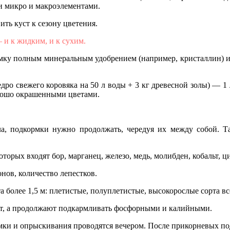
и микро и макроэлементами.
ть куст к сезону цветения.
 и к жидким, и к сухим.
у полным минеральным удобрением (например, кристаллин) и а
дро свежего коровяка на 50 л воды + 3 кг древесной золы) — 1 л
орошо окрашенными цветами.
ела, подкормки нужно продолжать, чередуя их между собой. 
оторых входят бор, марганец, железо, медь, молибден, кобальт, 
онов, количество лепестков.
 более 1,5 м: плетистые, полуплетистые, высокорослые сорта вс
т, а продолжают подкармливать фосфорными и калийными.
рмки и опрыскивания проводятся вечером. После прикорневых п