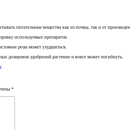
итывать питательные вещества как из почвы, так и от произвед
ировку используемых препаратов.
остояние розы может ухудшиться.
ых дозировок удобрений растение и вовсе может погибнуть.
ы
ечены
*