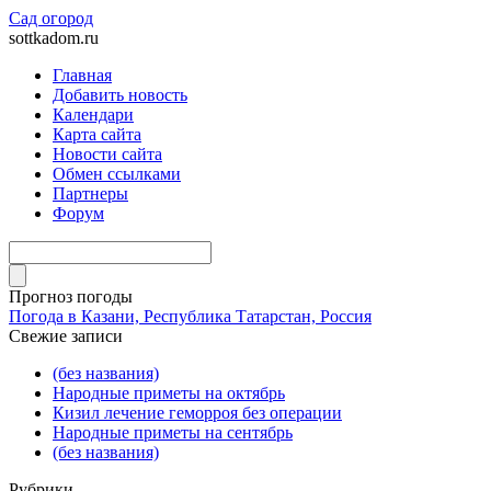
Сад огород
sottkadom.ru
Главная
Добавить новость
Календари
Карта сайта
Новости сайта
Обмен ссылками
Партнеры
Форум
Прогноз погоды
Погода в Казани, Республика Татарстан, Россия
Свежие записи
(без названия)
Народные приметы на октябрь
Кизил лечение геморроя без операции
Народные приметы на сентябрь
(без названия)
Рубрики