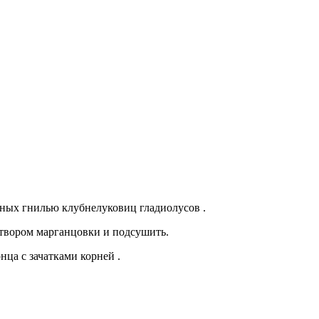
нных гнилью клубнелуковиц гладиолусов .
створом марганцовки и подсушить.
нца с зачатками корней .