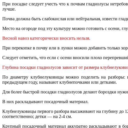
При посадке следует учесть что к почвам гладиолусы нетребов
лучше.
Почва должна быть слабокислая или нейтральная, извести глад
Место на огороде под эту культуру можно готовить с осени, г
Весной навоз категорически вносить нельзя.
При перекопке в почву или в лунки можно добавить только хор
Следует отметить, что если с осени вносили плохо перепревший
Глубина посадки гладиолусов зависит от размера клубнелукови
По диаметру клубнелуковицы можно поделить на разборы: н
предыдущем году, называют клубнепочками или детками.
Для более быстрой посадки гладиолусов делают бороздки нужно
В них раскладывают посадочный материал.
Клубнелуковицы первого разбора высаживают на глубину до 12 с
соответственно; детки — на 2-4 см.
Крупный посадочный материал аккуратно раскладывают в бороз