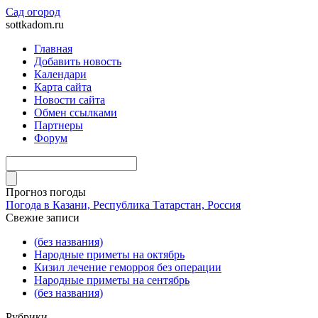
Сад огород
sottkadom.ru
Главная
Добавить новость
Календари
Карта сайта
Новости сайта
Обмен ссылками
Партнеры
Форум
Прогноз погоды
Погода в Казани, Республика Татарстан, Россия
Свежие записи
(без названия)
Народные приметы на октябрь
Кизил лечение геморроя без операции
Народные приметы на сентябрь
(без названия)
Рубрики