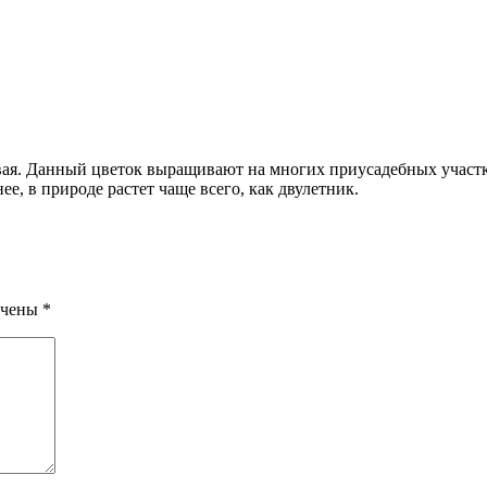
вая. Данный цветок выращивают на многих приусадебных участках
е, в природе растет чаще всего, как двулетник.
ечены
*