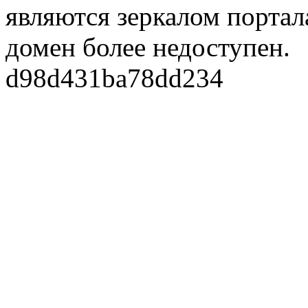
являются зеркалом портала
домен более недоступен.
d98d431ba78dd234