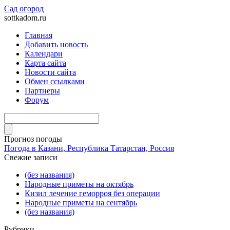
Сад огород
sottkadom.ru
Главная
Добавить новость
Календари
Карта сайта
Новости сайта
Обмен ссылками
Партнеры
Форум
Прогноз погоды
Погода в Казани, Республика Татарстан, Россия
Свежие записи
(без названия)
Народные приметы на октябрь
Кизил лечение геморроя без операции
Народные приметы на сентябрь
(без названия)
Рубрики