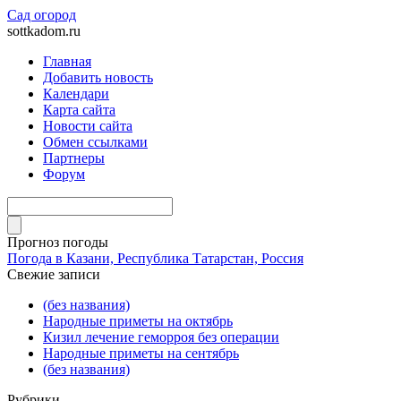
Сад огород
sottkadom.ru
Главная
Добавить новость
Календари
Карта сайта
Новости сайта
Обмен ссылками
Партнеры
Форум
Прогноз погоды
Погода в Казани, Республика Татарстан, Россия
Свежие записи
(без названия)
Народные приметы на октябрь
Кизил лечение геморроя без операции
Народные приметы на сентябрь
(без названия)
Рубрики