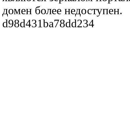
домен более недоступен.
d98d431ba78dd234