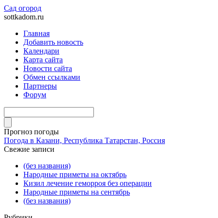
Сад огород
sottkadom.ru
Главная
Добавить новость
Календари
Карта сайта
Новости сайта
Обмен ссылками
Партнеры
Форум
Прогноз погоды
Погода в Казани, Республика Татарстан, Россия
Свежие записи
(без названия)
Народные приметы на октябрь
Кизил лечение геморроя без операции
Народные приметы на сентябрь
(без названия)
Рубрики