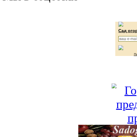
Сад ого
П