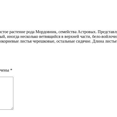
тое растение рода Мордовник, семейства Астровых. Представля
й, иногда несколько ветвящийся в верхней части, бело-войлочн
икорневые листья черешковые, остальные сидячие. Длина листье
ечены
*