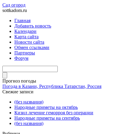
Сад огород
sottkadom.ru
Главная
Добавить новость
Календари
Карта сайта
Новости сайта
Обмен ссылками
Партнеры
Форум
Прогноз погоды
Погода в Казани, Республика Татарстан, Россия
Свежие записи
(без названия)
Народные приметы на октябрь
Кизил лечение геморроя без операции
Народные приметы на сентябрь
(без названия)
Рубрики