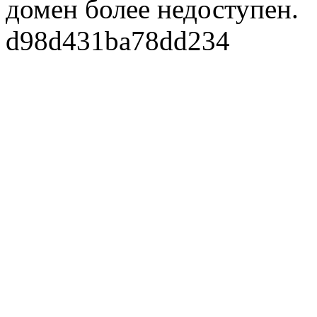
домен более недоступен.
d98d431ba78dd234