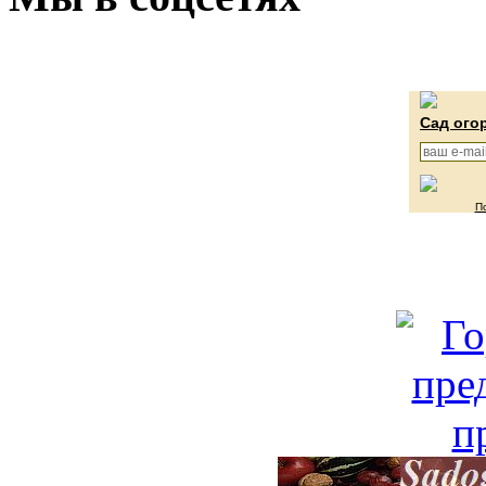
Сад ого
П