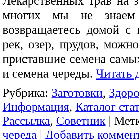
Лекарственных трав на з
многих мы не знаем 
возвращаетесь домой с 
рек, озер, прудов, можн
приставшие семена самых
и семена череды.
Читать 
Рубрика:
Заготовки
,
Здоро
Информация
,
Каталог ста
Рассылка
,
Советник
|
Метк
череда
|
Добавить коммен